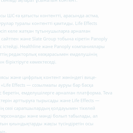
сенімді ақпарат ұсынатын контент.
басы ШС-ға қатысты контентті, арасында астма,
рулар туралы контентті қамтиды. Life Effects
өсіп келе жатқан тұтынушыларға арналған
 сайтпен және Slate Group тобына кіретін Panoply
 істейді. Healthline және Panoply компаниялары
ттің редакторлық көзқарасымен емделушінің
 біріктіруге көмектеседі.
ясы және цифрлық контент жөніндегі вице-
«Life Effects — созылмалы ауруы бар басқа
с беретін, емделушілерге арналған платформа. Teva
ерін арттыруға тырысады және Life Effects —
нің сөзі сарапшылардың қолдауымен тікелей
н персоналды және мәнді болып табылады, ал
тын қиындықтарды жақсы түсіндіретін осы
ы».