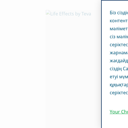
Біз сізд
контент
мәлімет
сіз мәл
серікте
жарнама 
жағдайд
сіздің 
етуі мүм
құқықта
серіктес
Your Ch