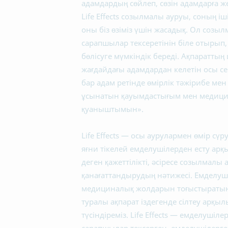
адамдардың сөйлеп, сөзін адамдарға ж
Life Effects созылмалы ауруы, соның і
оны біз өзіміз үшін жасадық. Ол созы
сарапшылар тексеретінін біле отырып, 
бөлісуге мүмкіндік береді. Ақпараттың 
жағдайдағы адамдардан келетін осы с
бар адам ретінде өмірлік тәжірибе мен
ұсынатын қауымдастығым мен медицин
қуаныштымын».
Life Effects — осы аурулармен өмір сүр
яғни тікелей емделушілерден есту арқ
деген қажеттілікті, әсіресе созылмалы
қанағаттандырудың нәтижесі. Емделу
медициналық жолдарын тоғыстыратын 
туралы ақпарат іздегенде сілтеу арқыл
түсіндіреміз. Life Effects — емделушіл