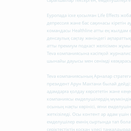
сарапшылар тексерген, емделушілерге 
Еуропада іске қосылған Life Effects жо
депрессия және бас сақинасы кіретін ау
командасы Healthline атты ең жылдам 
денсаулық сақтау жөніндегі ақпараттық
атты премиум подкаст желісімен жұмыс
Teva компаниясына кәсіпқой журналис
шынайы дауысы мен сенімді көзқарасын
Teva компаниясының Арналар стратеги
президент Арун Махтани былай дейді: 
адамдарға қолдау көрсететін және кеңе
компаниясы емделушілердің мүмкіндікт
осының нақты көрінісі, яғни емделуші
жеткізіледі. Осы контент әр адам үші
емделушілер емнің сыртында тап бола
серіктестіктің қосқан үлесі таңқалдырад