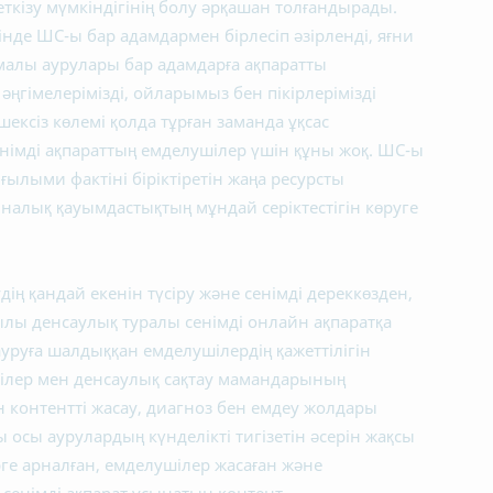
еткізу мүмкіндігінің болу әрқашан толғандырады.
шінде ШС-ы бар адамдармен бірлесіп әзірленді, яғни
лмалы аурулары бар адамдарға ақпаратты
әңгімелерімізді, ойларымыз бен пікірлерімізді
шексіз көлемі қолда тұрған заманда ұқсас
енімді ақпараттың емделушілер үшін құны жоқ. ШС-ы
 ғылыми фактіні біріктіретін жаңа ресурсты
алық қауымдастықтың мұндай серіктестігін көруге
удің қандай екенін түсіру және сенімді дереккөзден,
ылы денсаулық туралы сенімді онлайн ақпаратқа
 ауруға шалдыққан емделушілердің қажеттілігін
шілер мен денсаулық сақтау мамандарының
контентті жасау, диагноз бен емдеу жолдары
ы осы аурулардың күнделікті тигізетін әсерін жақсы
ерге арналған, емделушілер жасаған және