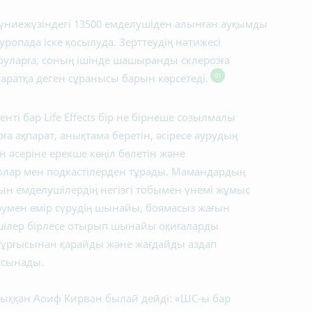
үниежүзіндегі 13500 емделушіден алынған ауқымды
уропада іске қосылуда. Зерттеудің нәтижесі
уруларға, соның ішінде шашыранды склерозға
01
аратқа деген сұранысы барын көрсетеді.
нті бар Life Effects бір не бірнеше созылмалы
а ақпарат, анықтама беретін, әсіресе аурудың
ін әсеріне ерекше көңіл бөлетін және
лар мен подкастілерден тұрады. Мамандардың
сатын емделушілердің негізгі тобымен үнемі жұмыс
аурумен өмір сүрудің шынайы, боямасыз жағын
елушілер бірлесе отырып шынайы оқиғаларды
тұрғысынан қарайды және жағдайды аздап
 ұсынады.
ыққан Аоиф Кирван былай дейді: «ШС-ы бар