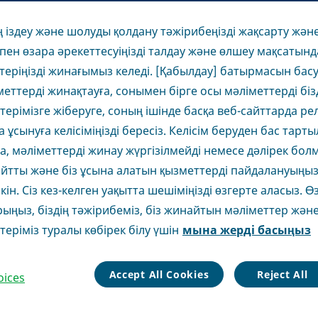
ің іздеу және шолуды қолдану тәжірибеңізді жақсарту және
пен өзара әрекеттесуіңізді талдау және өлшеу мақсатынд
теріңізді жинағымыз келеді. [Қабылдау] батырмасын бас
іметтерді жинақтауға, сонымен бірге осы мәліметтерді біз
стерімізге жіберуге, соның ішінде басқа веб-сайттарда р
ұсынуға келісіміңізді бересіз. Келісім беруден бас тарты
а, мәліметтерді жинау жүргізілмейді немесе дәлірек бол
Сайтты және біз ұсына алатын қызметтерді пайдалануыңыз
кін. Сіз кез-келген уақытта шешіміңізді өзгерте аласыз. Ө
рыңыз, біздің тәжірибеміз, біз жинайтын мәліметтер және
теріміз туралы көбірек білу үшін
мына жерді басыңыз
Accept All Cookies
Reject All
oices