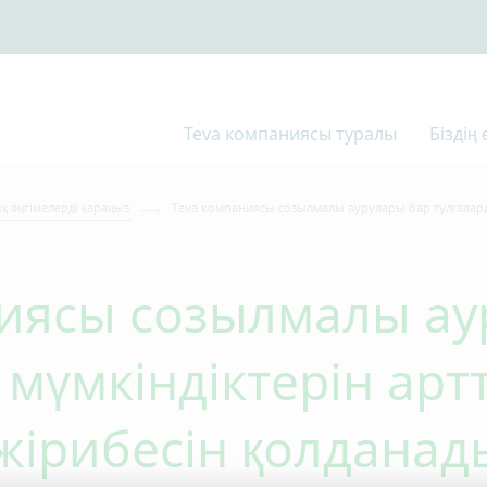
Teva компаниясы туралы
Біздің
қ әңгімелерді қараңыз
Teva компаниясы созылмалы аурулары бар тұлғалард
иясы созылмалы ау
 мүмкіндіктерін арт
жірибесін қолданад