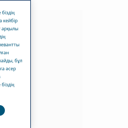
 біздің
а кейбір
у арқылы
дің
елевантты
лған
майды, бұл
ға әсер
з
 біздің