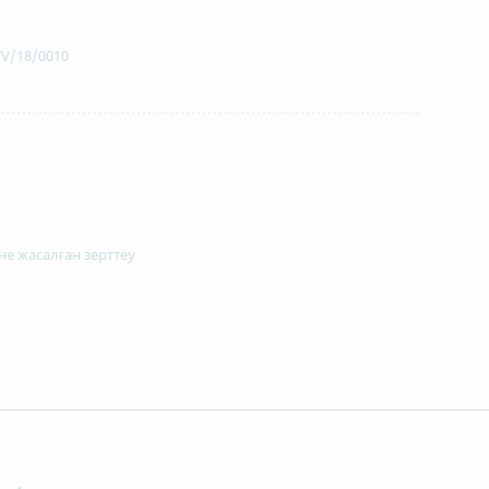
TV/18/0010
іне жасалған зерттеу