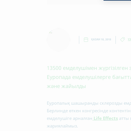
ҚАЗАН 18, 2018
Ү
13500 емделушімен жүргізілген 
Еуропада емделушілерге бағыттал
және жайылды
Еуропалық шашыранды склерозды емдеу
Берлинде өткен конгресінде контентін
емделушіге арналған
Life Effects
атты 
жариялаймыз.