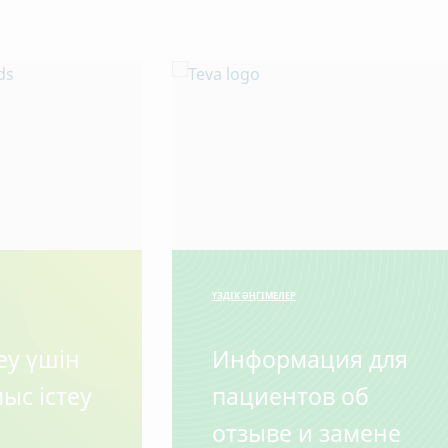
ҮЗДІК ӘҢГІМЕЛЕР
еу үшін
Информация для
ыс істеу
пациентов об
отзыве и замене