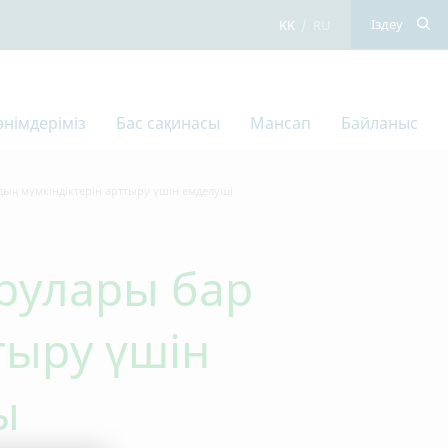
қазақ тілі
орыс тілі
Іздеу
 өнімдеріміз
Бас сақинасы
Мансап
Байланыс
ың мүмкіндіктерін арттыру үшін емделуші
рулары бар
тыру үшін
ы