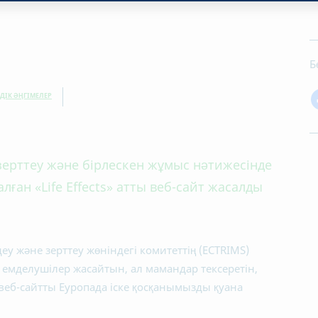
Б
ЗДІК ӘҢГІМЕЛЕР
зерттеу және бірлескен жұмыс нәтижесінде
ған «Life Effects» атты веб-сайт жасалды
 және зерттеу жөніндегі комитеттің (ECTRIMS)
 емделушілер жасайтын, ал мамандар тексеретін,
веб-сайтты Еуропада іске қосқанымызды қуана