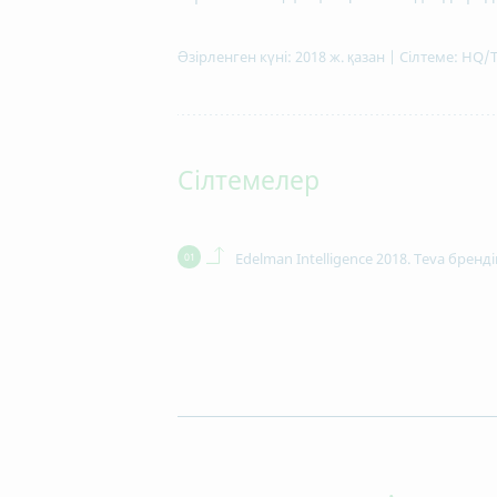
Әзірленген күні: 2018 ж. қазан | Сілтеме: HQ/
Сілтемелер
Back to contents.
Edelman Intelligence 2018. Teva бренд