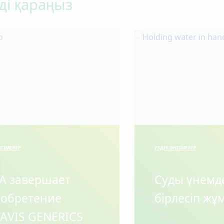
ді қараңыз
ҢГІМЕЛЕР
ҮЗДІК ӘҢГІМЕЛЕР
A завершает
Суды үнемд
обретение
бірлесіп жұм
AVIS GENERICS