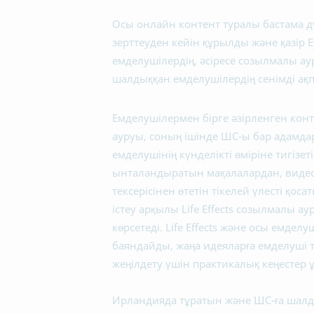
Осы онлайн контент туралы бастама д
зерттеуден кейін құрылды және қазір Е
емделушілердің, әсіресе созылмалы а
шалдыққан емделушілердің сенімді ақп
Емделушілермен бірге әзірленген конте
ауруы, соның ішінде ШС-ы бар адамдарғ
емделушінің күнделікті өміріне тигізет
ынталандыратын мақалалардан, видео
тексерісінен өтетін тікелей үлесті қо
істеу арқылы Life Effects созылмалы 
көрсетеді. Life Effects және осы емд
баяндайды, жаңа идеяларға емделуші 
жеңілдету үшін практикалық кеңестер
Ирландияда тұратын және ШС-ға шалд