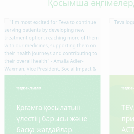
Қосымша әңгімелер
ҮЗДІК ӘҢГІМЕЛЕР
ҮЗДІК Ә
Қоғамға қосылатын
TEV
үлестің барысы және
при
басқа жағдайлар
ACT