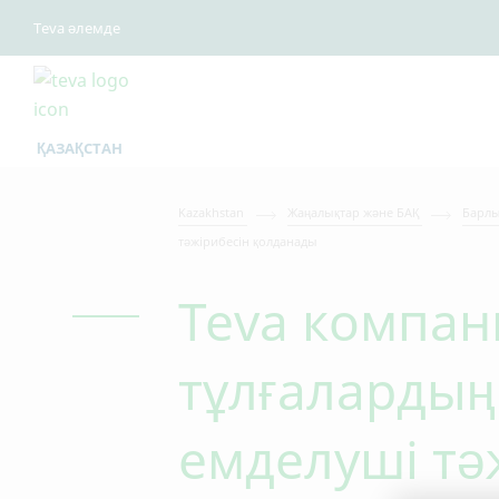
Teva әлемде
ҚАЗАҚСТАН
Kazakhstan
Жаңалықтар және БАҚ
Барлы
тәжірибесін қолданады
Teva компан
тұлғалардың
емделуші тә