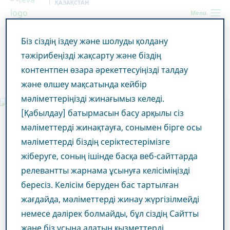
ҚАЗАҚСТАН
Menu
Біз сіздің іздеу және шолуды қолдану
Kazakhstan
Өнімдер
Жалпы дәрілік заттар
тәжірибеңізді жақсарту және біздің
контентпен өзара әрекеттесуіңізді талдау
Жалпы дәрілік заттар
және өлшеу мақсатында кейбір
мәліметтеріңізді жинағымыз келеді.
[Қабылдау] батырмасын басу арқылы сіз
мәліметтерді жинақтауға, сонымен бірге осы
мәліметтерді біздің серіктестерімізге
жіберуге, соның ішінде басқа веб-сайттарда
релевантты жарнама ұсынуға келісіміңізді
бересіз. Келісім беруден бас тартылған
жағдайда, мәліметтерді жинау жүргізілмейді
немесе дәлірек болмайды, бұл сіздің Сайтты
және біз ұсына алатын қызметтерді