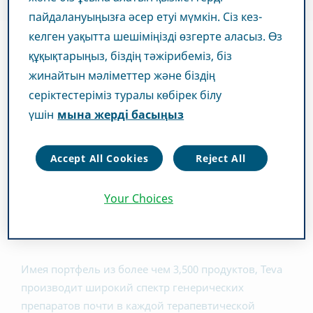
пайдалануыңызға әсер етуі мүмкін. Сіз кез-
келген уақытта шешіміңізді өзгерте аласыз. Өз
құқықтарыңыз, біздің тәжірибеміз, біз
Емделушілер мен медициналық
жинайтын мәліметтер және біздің
мекемелерге бағасы қолайлы және
серіктестеріміз туралы көбірек білу
үшін
мына жерді басыңыз
қолжетімді ем түрлері.
Являясь ведущим мировым производителем
Accept All Cookies
Reject All
генерических препаратов, Teva Pharmaceutical
понимает важность обеспечения доступности и
Your Choices
приемлемости по цене безопасных, качественных
лекарств.
Имея портфель из более чем 3,500 продуктов, Teva
производит широкий спектр генерических
препаратов почти в каждой терапевтической