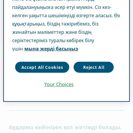
пайдалануыңызға әсер етуі мүмкін. Сіз кез-
келген уақытта шешіміңізді өзгерте аласыз. Өз
құқықтарыңыз, біздің тәжірибеміз, біз
жинайтын мәліметтер және біздің
серіктестеріміз туралы көбірек білу
үшін
мына жерді басыңыз
Accept All Cookies
Reject All
Your Choices
СӘУІР 03, 2019
ҮЗДІК ӘҢГІМЕЛЕР
Аударма кейінірек қол жетімді болады.