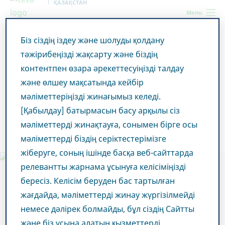
ҚАЗАҚСТАН
Menu
Біз сіздің іздеу және шолуды қолдану
Kazakhstan
Жаңалықтар және БАҚ
Барлық әңгімелерді
тәжірибеңізді жақсарту және біздің
қараңыз
TEVA завершает приобретение ACTAVIS GENERICS
контентпен өзара әрекеттесуіңізді талдау
және өлшеу мақсатында кейбір
TEVA завершает
мәліметтеріңізді жинағымыз келеді.
приобретение ACTAVIS
[Қабылдау] батырмасын басу арқылы сіз
мәліметтерді жинақтауға, сонымен бірге осы
GENERICS
мәліметтерді біздің серіктестерімізге
жіберуге, соның ішінде басқа веб-сайттарда
релевантты жарнама ұсынуға келісіміңізді
бересіз. Келісім беруден бас тартылған
жағдайда, мәліметтерді жинау жүргізілмейді
немесе дәлірек болмайды, бұл сіздің Сайтты
және біз ұсына алатын қызметтерді