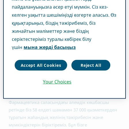
пайдалануыңызға әсер етуі мүмкін. Сіз кез-
келген уақытта шешіміңізді өзгерте аласыз. Өз
құқықтарыңыз, біздің тәжірибеміз, біз
жинайтын мәліметтер және біздің
Teva компаниясында бізді ортақ мақсат
серіктестеріміз туралы көбірек білу
біріктіреді. Біз әр күн сайын жұмысқа
үшін
мына жерді басыңыз
келеміз, өйткені миллиондаған
науқастардың денсаулығын жақсартуға
Accept All Cookies
Reject All
көмектесіп жатқанымызды білеміз.
Your Choices
Teva Pharmaceuticals компаниясы туралы
Фармацевтика саласындағы әлемдік көшбасшы
ретінде біз 58 елдегі шамамен 37 000 қызметкерден
тұратын жаһандық желінің тәжірибесін және
мүмкіндіктерін біріктіреміз. Бұл бізге