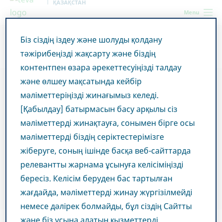
ҚАЗАҚСТАН
Menu
Біз сіздің іздеу және шолуды қолдану
Kazakhstan
Teva туралы ақпарат
Бірге денсаулықты
тәжірибеңізді жақсарту және біздің
жақсартамыз
контентпен өзара әрекеттесуіңізді талдау
және өлшеу мақсатында кейбір
мәліметтеріңізді жинағымыз келеді.
[Қабылдау] батырмасын басу арқылы сіз
мәліметтерді жинақтауға, сонымен бірге осы
мәліметтерді біздің серіктестерімізге
жіберуге, соның ішінде басқа веб-сайттарда
релевантты жарнама ұсынуға келісіміңізді
бересіз. Келісім беруден бас тартылған
жағдайда, мәліметтерді жинау жүргізілмейді
немесе дәлірек болмайды, бұл сіздің Сайтты
және біз ұсына алатын қызметтерді