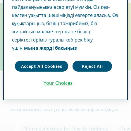
пайдалануыңызға әсер етуі мүмкін. Сіз кез-
Teva компаниясының
келген уақытта шешіміңізді өзгерте аласыз. Өз
құқықтарыңыз, біздің тәжірибеміз, біз
дүниежүзінде атқарып
жинайтын мәліметтер және біздің
серіктестеріміз туралы көбірек білу
жүрген жұмыстарына
үшін
мына жерді басыңыз
назар аударыңыз.
Accept All Cookies
Reject All
Your Choices
Үздік әңгімелер
Teva компаниясының соңғы жаңалықтарын оқыңыз