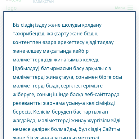
ҚАЗАҚСТАН
Menu
Біз сіздің іздеу және шолуды қолдану
тәжірибеңізді жақсарту және біздің
контентпен өзара әрекеттесуіңізді талдау
және өлшеу мақсатында кейбір
мәліметтеріңізді жинағымыз келеді.
[Қабылдау] батырмасын басу арқылы сіз
мәліметтерді жинақтауға, сонымен бірге осы
мәліметтерді біздің серіктестерімізге
жіберуге, соның ішінде басқа веб-сайттарда
релевантты жарнама ұсынуға келісіміңізді
бересіз. Келісім беруден бас тартылған
Жаңалықтар және БАҚ
жағдайда, мәліметтерді жинау жүргізілмейді
немесе дәлірек болмайды, бұл сіздің Сайтты
және біз ұсына алатын қызметтерді