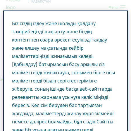
ҚАЗАҚСТАН
Menu
Біз сіздің іздеу және шолуды қолдану
Kazakhstan
Қосқан үлесіміз
Қауымдастығымызбен
тәжірибеңізді жақсарту және біздің
серіктестік
контентпен өзара әрекеттесуіңізді талдау
және өлшеу мақсатында кейбір
Қауымдастығымызбен
мәліметтеріңізді жинағымыз келеді.
серіктестік
[Қабылдау] батырмасын басу арқылы сіз
мәліметтерді жинақтауға, сонымен бірге осы
мәліметтерді біздің серіктестерімізге
жіберуге, соның ішінде басқа веб-сайттарда
релевантты жарнама ұсынуға келісіміңізді
бересіз. Келісім беруден бас тартылған
жағдайда, мәліметтерді жинау жүргізілмейді
немесе дәлірек болмайды, бұл сіздің Сайтты
және біз ұсына алатын қызметтерді