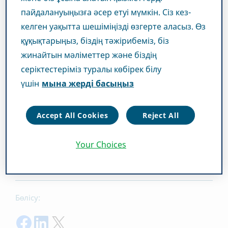
пайдалануыңызға әсер етуі мүмкін. Сіз кез-
келген уақытта шешіміңізді өзгерте аласыз. Өз
құқықтарыңыз, біздің тәжірибеміз, біз
жинайтын мәліметтер және біздің
серіктестеріміз туралы көбірек білу
үшін
мына жерді басыңыз
Teva компаниясы қауымдастықтардың, яғни біз өмір
сүретін және жұмыс істейтін қауымдастықтардың әрі
дүниежүзіндегі адамдардың денсаулығын
Accept All Cookies
Reject All
жақсартуға қатысты мақсатымызды ұстанатын
қауымдастықтардың жалпы саулығын арттыруға
Your Choices
тырысады.
Бөлісу:
Share on Facebook
Share on LinkedIn
Share on Twitter