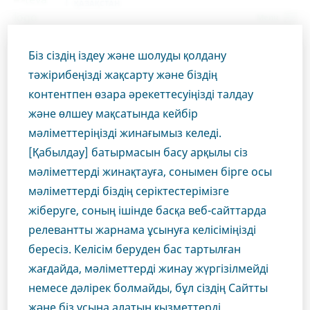
ҚАЗАҚСТАН
Menu
Біз сіздің іздеу және шолуды қолдану
Kazakhstan
Өнімдер
РЕЦЕПТУРА ПРЕПАРАТТАРЫ
тәжірибеңізді жақсарту және біздің
Валсартан-Тева, таблеткалар 160 мг
Close
контентпен өзара әрекеттесуіңізді талдау
және өлшеу мақсатында кейбір
Валсартан-Тева,
мәліметтеріңізді жинағымыз келеді.
Сіз денсаулық сақтау
таблеткалар 160 мг
[Қабылдау] батырмасын басу арқылы сіз
мәліметтерді жинақтауға, сонымен бірге осы
саласының маманы
мәліметтерді біздің серіктестерімізге
жіберуге, соның ішінде басқа веб-сайттарда
болып табыласыз ба?
КАРДИОЛОГИЯ
ВАЛСАРТАН
релевантты жарнама ұсынуға келісіміңізді
бересіз. Келісім беруден бас тартылған
Бұл бөлімге кіру үшін медициналық маман
жағдайда, мәліметтерді жинау жүргізілмейді
болуыңыз керек, себебі веб-сайтымыздың осы
Өнім тиесілі терапевтік аймақ
немесе дәлірек болмайды, бұл сіздің Сайтты
аймағындағы материалдар тек соларға арналған.
Кардиология
және біз ұсына алатын қызметтерді