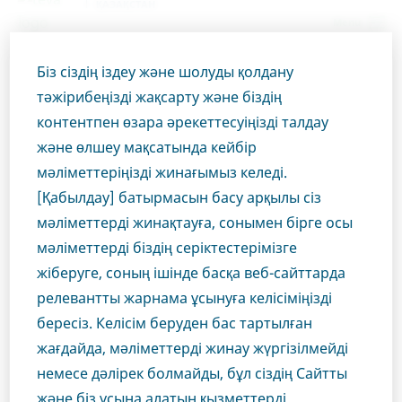
ҚАЗАҚСТАН
Menu
Біз сіздің іздеу және шолуды қолдану
Kazakhstan
Өнімдер
РЕЦЕПТУРА ПРЕПАРАТТАРЫ
тәжірибеңізді жақсарту және біздің
Моксонидин-Тева таблеткалар 0,4 мг
Close
контентпен өзара әрекеттесуіңізді талдау
және өлшеу мақсатында кейбір
Моксонидин-Тева
мәліметтеріңізді жинағымыз келеді.
Сіз денсаулық сақтау
таблеткалар 0,4 мг
[Қабылдау] батырмасын басу арқылы сіз
мәліметтерді жинақтауға, сонымен бірге осы
саласының маманы
мәліметтерді біздің серіктестерімізге
жіберуге, соның ішінде басқа веб-сайттарда
болып табыласыз ба?
КАРДИОЛОГИЯ
МОКСОНИДИН
релевантты жарнама ұсынуға келісіміңізді
бересіз. Келісім беруден бас тартылған
Бұл бөлімге кіру үшін медициналық маман
жағдайда, мәліметтерді жинау жүргізілмейді
болуыңыз керек, себебі веб-сайтымыздың осы
Өнім тиесілі терапевтік аймақ
немесе дәлірек болмайды, бұл сіздің Сайтты
аймағындағы материалдар тек соларға арналған.
Кардиология
және біз ұсына алатын қызметтерді