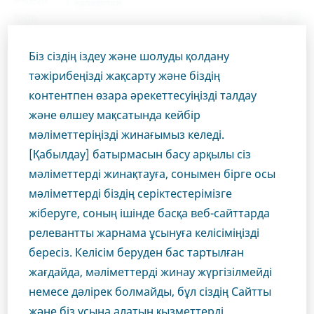
ҚАЗАҚСТАН
Menu
Біз сіздің іздеу және шолуды қолдану
Kazakhstan
Өнімдер
РЕЦЕПТУРА ПРЕПАРАТТАРЫ
тәжірибеңізді жақсарту және біздің
Индапамид-Тева, таблеткалар 1,5 мг
Close
контентпен өзара әрекеттесуіңізді талдау
және өлшеу мақсатында кейбір
Индапамид-Тева,
мәліметтеріңізді жинағымыз келеді.
Сіз денсаулық сақтау
таблеткалар 1,5 мг
[Қабылдау] батырмасын басу арқылы сіз
мәліметтерді жинақтауға, сонымен бірге осы
саласының маманы
мәліметтерді біздің серіктестерімізге
жіберуге, соның ішінде басқа веб-сайттарда
болып табыласыз ба?
КАРДИОЛОГИЯ
ИНДАПАМИД
релевантты жарнама ұсынуға келісіміңізді
бересіз. Келісім беруден бас тартылған
Бұл бөлімге кіру үшін медициналық маман
жағдайда, мәліметтерді жинау жүргізілмейді
болуыңыз керек, себебі веб-сайтымыздың осы
Өнім тиесілі терапевтік аймақ
немесе дәлірек болмайды, бұл сіздің Сайтты
аймағындағы материалдар тек соларға арналған.
Кардиология
және біз ұсына алатын қызметтерді