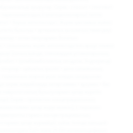
абдоминальді ауырулар. Сирек - глоссит • гингивит
қ • паренхиматоздық (гепатоцеллюлярлы) типтік
тит • бауыр жеткіліксіздігі. Жүрек-қантамыр жүйесі
гіштіктің бұзылуы • артериялық қысымның төмендеуі
тмиялар • естен танулармен болатын
 • созылмалы жүрек жеткіліксіздігінің өршуі немесе
ршуі (соның ішінде, стенокардия ұстамаларының
офлебит • тромбоэмболиялық синдром. Эндокринді
ісінулер • сұйықтық іркілісі • дене салмағының
 гормонның әсеріне ұқсас әсердің салдарынан
л сирек жағдайларда летаргиямен • құсумен • бас
е неврологиялық бұзылулармен қатар жүретін
ді); Сирек - пролактин концетрациясының
комастиямен қатар жүруі мүмкін); L-тироксин
тиреотропты гормон концентрациясының
стермен қатар жүрмейді); сүйек тінінде кальций-
азмасындағы Ca2+ және 25-ОН-холекальциферол