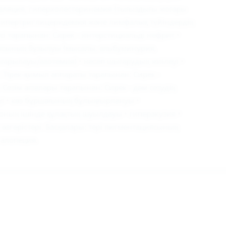
аляция, гиперхолестеринемия (тығыздығы жоғары
 гипертриглицеридемия және лимфалық түйіндердің
і тарапынан: Сирек - интерстициальді нефрит •
циясының бұзылуы (мысалы, альбуминурия,
ғарылауы/азотемия) • несеп шығарудың жиілеуі •
і. Тірек-қимыл аппараты тарапынан: Сирек -
Сезім ағзалары тарапынан: Сирек - дәм сезудің
уі • көз бұршағының бұлыңғырлануы •
оның ішінде құлақтың шуылдауы • гиперакузия •
 өзгерістері. Басқалары: тері пигментациясының
 алопеция.