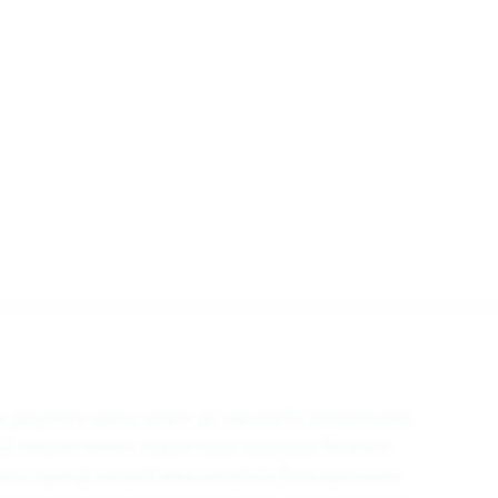
е диурезге қарсы әсерін де көрсететін эпилепсияға
ы) невралгиямен науқастарда ауыруды басатын
иалға тәуелді натрий өзекшелерінің блокадасымен