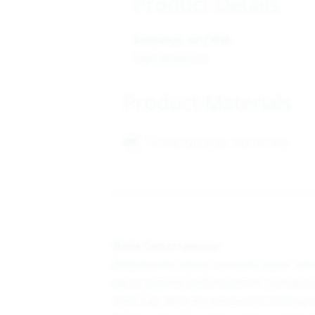
Product Details
Белсенді зат/ХПА
Карбамазепин
Product Materials
Толық нұсқауды жүктеп алу
Өнім Сипаттамасы
Депрессияға қарсы, психозға қарсы жән
қарсы дәрінің (дибензазепин туындыс
әсері бар. Әсер ету механизмі потенц