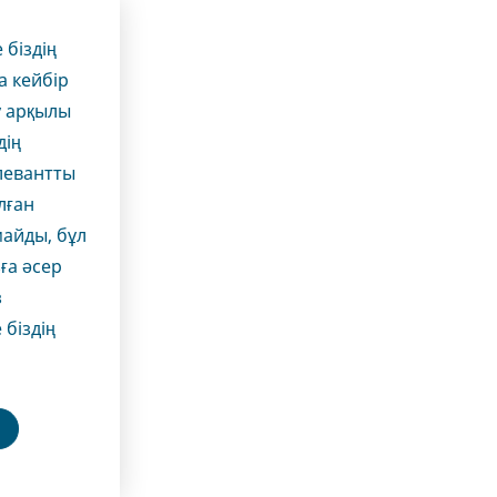
 біздің
а кейбір
у арқылы
дің
елевантты
лған
майды, бұл
ға әсер
з
 біздің