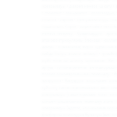
жоғарылауы • диарея немесе іш қату • 
• стоматит • панкреатит • холестазды
гепатит • сарғаю • гранулематозды гепа
тарапынан: Сирек - жүрекішілік өткіз
немесе көтерілуі • брадикардия • ари
атриовентрикулярлы блокада • коллапс
дамуы • ишемиялық жүрек ауруының ө
пайда болуы немесе жиілеуі) • тромб
жүйе және зат алмасу тарапынан: Жиі - 
артуы • гипонатриемия (антидиурездік
плазма осмолярлығының төмендеуі • бұ
ауырумен • бағдардан жаңылумен жән
сұйылту гипонатриемиясына алып келе
жоғарылауы (галактореямен және гине
концентрациясының төмендеуі және 
жоғарылауы (әдетте, клиникалық көріні
фосфорлы алмасудың бұзылуы (қан пл