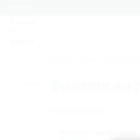
Teva әлемде
ҚАЗАҚСТАН
Kazakhstan
Өнімдер
РЕЦЕПТУРА ПРЕПА
Финлепсин р
НЕВРОЛОГИЯ
КАРБАМАЗЕПИН
Өнім тиесілі терапевтік аймақ