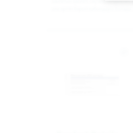
шығатын қасиеті сақталатындықтан, 
ала ерітіп барып қабылдауға болады.