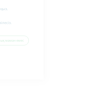
ыңыз.
лесіз.
ық маман емес