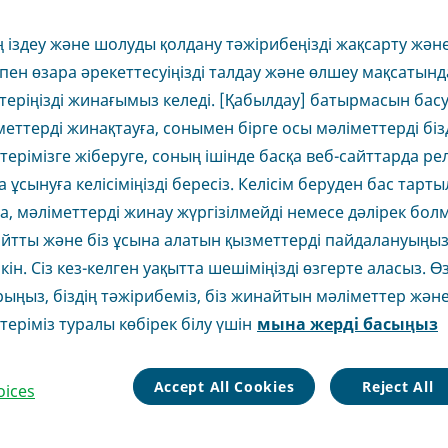
ің іздеу және шолуды қолдану тәжірибеңізді жақсарту және
пен өзара әрекеттесуіңізді талдау және өлшеу мақсатынд
 де симптоматикасы бар парциальді ұстамалар;
теріңізді жинағымыз келеді. [Қабылдау] батырмасын бас
мды құрысу ұстамалары (ұйқы кезіндегі ауқымды
іметтерді жинақтауға, сонымен бірге осы мәліметтерді біз
амалар); эпилепсияның аралас түрлері - үшкіл
стерімізге жіберуге, соның ішінде басқа веб-сайттарда р
льді невралгия - диабеттік нейропатия кезіндегі
ұсынуға келісіміңізді бересіз. Келісім беруден бас тарты
эпилепсия түріндегі құрысулар, мысалы, үшкіл
а, мәліметтерді жинау жүргізілмейді немесе дәлірек бол
ысулар; пароксизмалық дизартрия және атаксия;
уыру ұстамалары - алкогольді абстинентті синдром
Сайтты және біз ұсына алатын қызметтерді пайдалануыңыз
офилактикасы - маниакальді-депрессиялық
кін. Сіз кез-келген уақытта шешіміңізді өзгерте аласыз. Ө
ялар кезіндегі психоздардың профилактикасы.
рыңыз, біздің тәжірибеміз, біз жинайтын мәліметтер және
теріміз туралы көбірек білу үшін
мына жерді басыңыз
ілімдері мен жай-күйін ескерумен тамақтану
Accept All Cookies
Reject All
oices
і су мөлшерін ішумен жекеше ішке қабылдауға
а ерітуден кейін әсер етуші заттың ұзақ босап