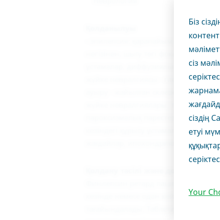
Неврология
Біз сізд
Қолданылуы
контент
- эпилепсия: қарапайым да, күрделі
мәлімет
негізінен, шығу тегі фокальді ауқы
сіз мәл
ұстамалар, диффузиялық ауқымды ұст
серікте
жүйке невралгиясы - глоссофарингеа
жарнама 
ауыру - жайылған склероз кезіндегі 
жағдайд
жүйке невралгиялары; тонустық құр
пароксизмалық парестезиялар мен а
сіздің 
кезіндегі құрысу ұстамаларының пр
етуі мүм
жағдайлар, ипохондриялық депресси
құқықта
серіктес
Қолдану тәсілі және дозалары
Финлепсин ретард пациенттің көрсет
Your Ch
кезінде немесе одан кейін жеткілікт
тағайындалады. Таблетканы сұйықтықт