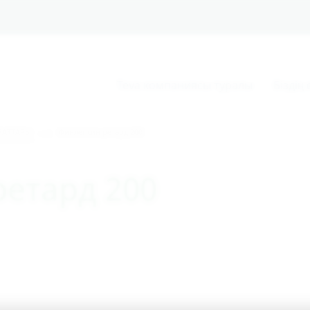
Teva компаниясы туралы
Біздің
РАТТАРЫ
Финлепсин ретард 200
етард 200