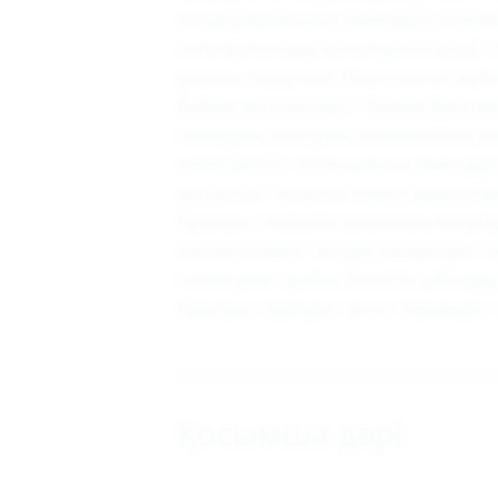
концетрациясының төмендеуі); остеом
липопротеиндер холестеринін қоса) •
ұлғаюы, гирсутизм. Несеп-жыныс жүйес
бүйрек жеткіліксіздігі • бүйрек функ
гематурия, олигурия, мочевинаның жо
несеп іркілісі • потенцияның төмендеу
артралгия • миалгия немесе құрысулар 
бұзылуы • көзішілік қысымның көтеріл
конъюнктивит • естудің нашарлауы • с
гипоакузия • дыбыс биіктігін қабылдау
бұзылуы • пурпура • акне • тершеңдік •
Қосымша дәрі