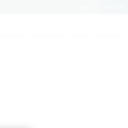
қазақ тілі
орыс тілі
Іздеу
 өнімдеріміз
Бас сақинасы
Мансап
Байланыс