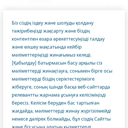
ҚАЗАҚСТАН
Menu
Біз сіздің іздеу және шолуды қолдану
Kazakhstan
Өнімдер
РЕЦЕПТУРА ПРЕПАРАТТАРЫ
тәжірибеңізді жақсарту және біздің
Диклофенак-ратиофарм, бұлшықет ішіне енгізуге арналған ерітінді, 75
Close
мг / 2 мл
контентпен өзара әрекеттесуіңізді талдау
және өлшеу мақсатында кейбір
мәліметтеріңізді жинағымыз келеді.
Сіз денсаулық сақтау
Диклофенак-ратиофарм,
[Қабылдау] батырмасын басу арқылы сіз
бұлшықет ішіне енгізуге
мәліметтерді жинақтауға, сонымен бірге осы
саласының маманы
мәліметтерді біздің серіктестерімізге
арналған ерітінді, 75 мг / 2
жіберуге, соның ішінде басқа веб-сайттарда
болып табыласыз ба?
мл
релевантты жарнама ұсынуға келісіміңізді
бересіз. Келісім беруден бас тартылған
Бұл бөлімге кіру үшін медициналық маман
жағдайда, мәліметтерді жинау жүргізілмейді
болуыңыз керек, себебі веб-сайтымыздың осы
немесе дәлірек болмайды, бұл сіздің Сайтты
аймағындағы материалдар тек соларға арналған.
НЕВРОЛОГИЯ
ДИКЛОФЕНАК
және біз ұсына алатын қызметтерді