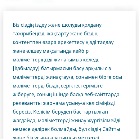
ҚАЗАҚСТАН
Menu
Біз сіздің іздеу және шолуды қолдану
Kazakhstan
Өнімдер
РЕЦЕПТУРА ПРЕПАРАТТАРЫ
тәжірибеңізді жақсарту және біздің
Актиферрин, Ішуге арналған тамшылар, 30 мл
Close
контентпен өзара әрекеттесуіңізді талдау
және өлшеу мақсатында кейбір
Актиферрин, Ішуге
мәліметтеріңізді жинағымыз келеді.
Сіз денсаулық сақтау
арналған тамшылар, 30 мл
[Қабылдау] батырмасын басу арқылы сіз
мәліметтерді жинақтауға, сонымен бірге осы
саласының маманы
мәліметтерді біздің серіктестерімізге
жіберуге, соның ішінде басқа веб-сайттарда
болып табыласыз ба?
БАСҚА
ЖОҚ
релевантты жарнама ұсынуға келісіміңізді
бересіз. Келісім беруден бас тартылған
Бұл бөлімге кіру үшін медициналық маман
жағдайда, мәліметтерді жинау жүргізілмейді
болуыңыз керек, себебі веб-сайтымыздың осы
Өнім тиесілі терапевтік аймақ
немесе дәлірек болмайды, бұл сіздің Сайтты
аймағындағы материалдар тек соларға арналған.
Басқа
және біз ұсына алатын қызметтерді