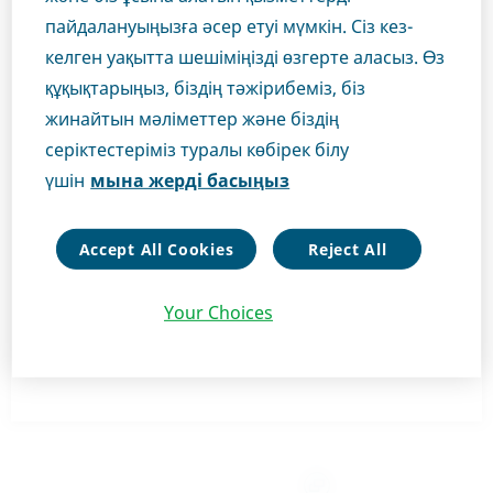
пайдалануыңызға әсер етуі мүмкін. Сіз кез-
Медициналық маман екеніңізді растау үшін
Қолданылуы
келген уақытта шешіміңізді өзгерте аласыз. Өз
төмендегі тиісті түймешікті басыңыз.
- темір тапшылық анемияны емдеу және
құқықтарыңыз, біздің тәжірибеміз, біз
профилактикасы
жинайтын мәліметтер және біздің
Медициналық маман болмасаңыз, веб-сайттың
сізге лайықты аймағына өткізілесіз.
серіктестеріміз туралы көбірек білу
Қолдану тәсілі және дозалары
үшін
мына жерді басыңыз
Актиферрин-Тева тікелей тамақтанар алдында
немесе тамақтану кезінде аздаған мөлшердегі
Медициналық маман
сұйықтықпен (жеміс шырыны немесе су) ішке
Accept All Cookies
Reject All
қабылдайды. Егер емдеуші дәрігер өзге дозаны
Медициналық маман емес
тағайындамаса, онда төменде келтірілген
Your Choices
нұсқауларды қатаң ұстану керек.