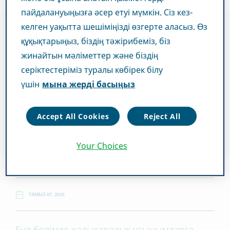
пайдалануыңызға әсер етуі мүмкін. Сіз кез-
келген уақытта шешіміңізді өзгерте аласыз. Өз
құқықтарыңыз, біздің тәжірибеміз, біз
жинайтын мәліметтер және біздің
серіктестеріміз туралы көбірек білу
үшін
мына жерді басыңыз
Accept All Cookies
Reject All
Your Choices
ТАМЫЗ 07, 2026
Бұл бөлімде халықаралық ұсынымдарға