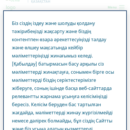
ҚАЗАҚСТАН
Menu
Біз сіздің іздеу және шолуды қолдану
Kazakhstan
Бас сақинасы
Анти-CGRP - моноклоналды
тәжірибеңізді жақсарту және біздің
антиденелерді (МАД) қолдана отырып, бас сақинасының заманауи
профилактикалық емдеу
контентпен өзара әрекеттесуіңізді талдау
және өлшеу мақсатында кейбір
мәліметтеріңізді жинағымыз келеді.
Анти-CGRP -
[Қабылдау] батырмасын басу арқылы сіз
моноклоналды
мәліметтерді жинақтауға, сонымен бірге осы
мәліметтерді біздің серіктестерімізге
антиденелерді (МАД)
жіберуге, соның ішінде басқа веб-сайттарда
қолдана отырып, бас
релевантты жарнама ұсынуға келісіміңізді
бересіз. Келісім беруден бас тартылған
сақинасының заманауи
жағдайда, мәліметтерді жинау жүргізілмейді
немесе дәлірек болмайды, бұл сіздің Сайтты
профилактикалық емдеу
және біз ұсына алатын қызметтерді