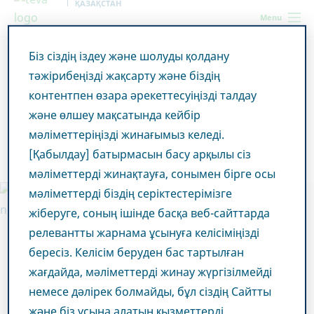
ҚАЗАҚСТАН
Menu
Біз сіздің іздеу және шолуды қолдану
Kazakhstan
Teva туралы ақпарат
Компания туралы
тәжірибеңізді жақсарту және біздің
мәліметтер
контентпен өзара әрекеттесуіңізді талдау
және өлшеу мақсатында кейбір
Компания туралы
мәліметтеріңізді жинағымыз келеді.
мәліметтер
[Қабылдау] батырмасын басу арқылы сіз
мәліметтерді жинақтауға, сонымен бірге осы
мәліметтерді біздің серіктестерімізге
жіберуге, соның ішінде басқа веб-сайттарда
релевантты жарнама ұсынуға келісіміңізді
бересіз. Келісім беруден бас тартылған
жағдайда, мәліметтерді жинау жүргізілмейді
немесе дәлірек болмайды, бұл сіздің Сайтты
және біз ұсына алатын қызметтерді