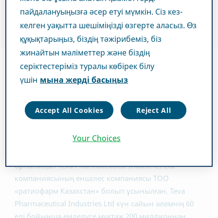
пайдалануыңызға әсер етуі мүмкін. Сіз кез-
келген уақытта шешіміңізді өзгерте аласыз. Өз
құқықтарыңыз, біздің тәжірибеміз, біз
жинайтын мәліметтер және біздің
серіктестеріміз туралы көбірек білу
үшін
мына жерді басыңыз
Қажеттіліктеріңізге бағытталған
Accept All Cookies
Reject All
Қарапайым, бірыңғай Teva емделушілерге икемді
және қол жетерлік шешімдер ұсынады.
Your Choices
Teva Қазақстанда
штаб-пәтері Израильде
орналасқан Teva Pharmaceutical Industries Ltd
компаниясының еншілес компаниясы ТОО
«ратиофарм Казахстан» болып ұсынылған. Teva
Pharmaceutical Industries Ltd күн сайын әлемнің 60
елі бойынша емделуге мұқтаж 200 миллионнан