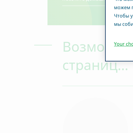
можем п
Чтобы у
мы соби
Возможно,
Your ch
страниц...