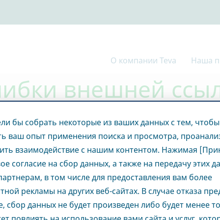
О компании Teva
Наша п
шибки внешней ссы
ли бы собрать некоторые из ваших данных с тем, чтобы
ь ваш опыт применения поиска и просмотра, проанали
ить взаимодействие с нашим контентом. Нажимая [Прин
, эту внешнюю страницу
вое согласие на сбор данных, а также на передачу этих д
артнерам, в том числе для предоставления вам более
тной рекламы на других веб-сайтах. В случае отказа пр
е, сбор данных не будет произведен либо будет менее т
цу сейчас
ет повлиять на использование вами сайта и услуг, кот