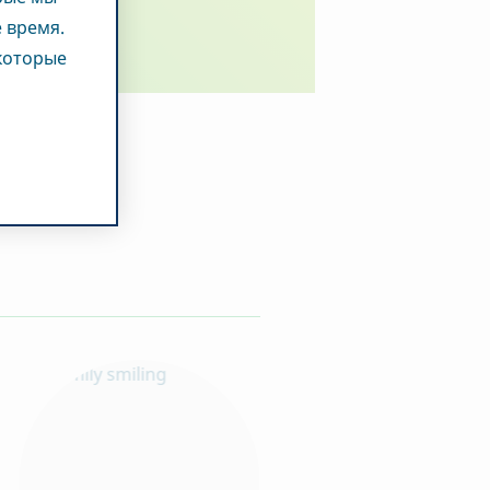
 время.
 которые
этих