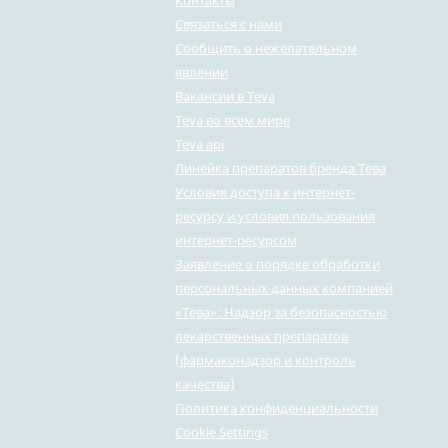
Контакты
Связаться с нами
Сообщить о нежелательном
явлении
Вакансии в Teva
Teva во всем мире
Teva api
Линейка препаратов бренда Тева
Условия доступа к интернет-
ресурсу и условия пользования
интернет-ресурсом
Заявление о порядке обработки
персональных данных компанией
«Тева»: Надзор за безопасностью
лекарственных препаратов
(фармаконадзор и контроль
качества)
Политика конфиденциальности
Cookie Settings