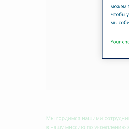
можем п
Чтобы у
мы соби
Your ch
Мы гордимся нашими сотрудник
в нашу миссию по укреплению 