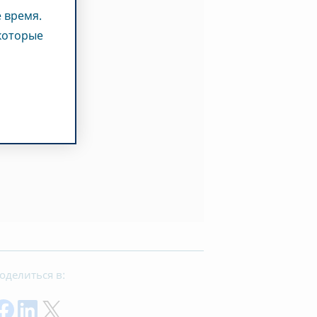
 время.
 которые
оделиться в:
Поделиться через фейсбук
Поделиться на Linkedin
Поделиться в Твиттере