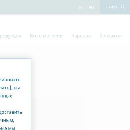
казахский
русский
Найти
родукция
Все о мигрени
Карьера
Контакты
зировать
ять], вы
анных
едоставить
очным,
орые мы