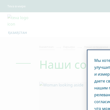
Teva в мире
ҚАЗАҚСТАН
Kazakhstan
Карьера
Наши сотрудники
Наши сотру
Мы хоте
улучшит
и измер
даете с
нашим п
релеван
согласи
что мож