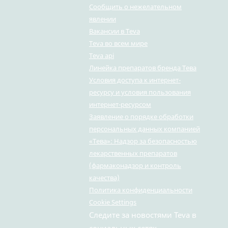
Сообщить о нежелательном
явлении
Вакансии в Teva
Teva во всем мире
Teva api
Линейка препаратов бренда Тева
Условия доступа к интернет-
ресурсу и условия пользования
интернет-ресурсом
Заявление о порядке обработки
персональных данных компанией
«Тева»: Надзор за безопасностью
лекарственных препаратов
(фармаконадзор и контроль
качества)
Политика конфиденциальности
Cookie Settings
Следите за новостями Teva в