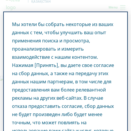
ҚАЗАҚСТАН
Menu
Мы хотели бы собрать некоторые из ваших
Kazakhstan
Наш вклад
Коморбидные хронические
заболевания
данных с тем, чтобы улучшить ваш опыт
применения поиска и просмотра,
Коморбидные
проанализировать и измерить
взаимодействие с нашим контентом.
хронические заболевания
Нажимая [Принять], вы даете свое согласие
на сбор данных, а также на передачу этих
данных нашим партнерам, в том числе для
предоставления вам более релевантной
рекламы на других веб-сайтах. В случае
отказа предоставить согласие, сбор данных
не будет произведен либо будет менее
точным, что может повлиять на
использование вами сайта и услуг, которые