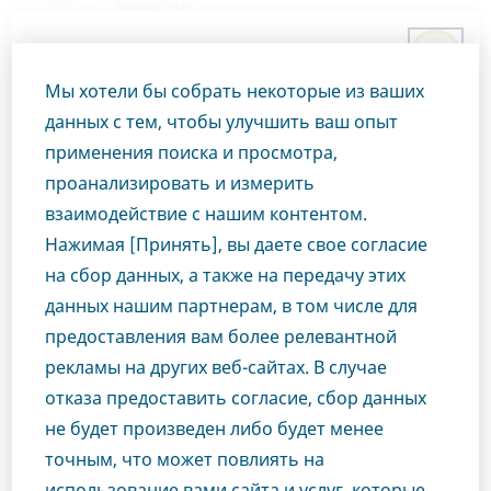
ҚАЗАҚСТАН
Menu
Close
Мы хотели бы собрать некоторые из ваших
Kazakhstan
Продукты
РЕЦЕПТУРНЫЕ ПРЕПАРАТЫ
Коринфар-Тева, таблетки, покрытые оболочкой с пролонгированным
данных с тем, чтобы улучшить ваш опыт
высвобождением, 10 мг
применения поиска и просмотра,
Являетесь ли Вы
проанализировать и измерить
взаимодействие с нашим контентом.
специалистом в
Коринфар-Тева, таблетки,
Нажимая [Принять], вы даете свое согласие
покрытые оболочкой с
области
на сбор данных, а также на передачу этих
данных нашим партнерам, в том числе для
пролонгированным
здравоохранения?
предоставления вам более релевантной
высвобождением, 10 мг
рекламы на других веб-сайтах. В случае
отказа предоставить согласие, сбор данных
Чтобы получить доступ к этому разделу,
необходимо быть работником здравоохранения,
не будет произведен либо будет менее
поскольку материалы, включенные в этот раздел
точным, что может повлиять на
КАРДИОЛОГИЯ
НИФЕДИПИН
нашего веб-сайта, специально подготовлены
использование вами сайта и услуг, которые