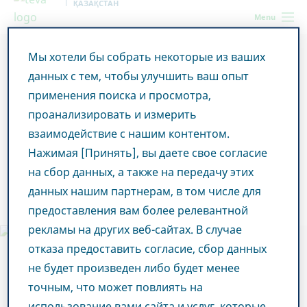
ҚАЗАҚСТАН
Menu
Мы хотели бы собрать некоторые из ваших
Kazakhstan
Новости и СМИ
Смотреть все истории
Компания Teva приняла участие в конференции «Кайшибаевские
данных с тем, чтобы улучшить ваш опыт
чтения»
применения поиска и просмотра,
проанализировать и измерить
Компания Teva приняла
взаимодействие с нашим контентом.
Нажимая [Принять], вы даете свое согласие
участие в конференции
на сбор данных, а также на передачу этих
«Кайшибаевские чтения»
данных нашим партнерам, в том числе для
предоставления вам более релевантной
рекламы на других веб-сайтах. В случае
отказа предоставить согласие, сбор данных
не будет произведен либо будет менее
точным, что может повлиять на
использование вами сайта и услуг, которые